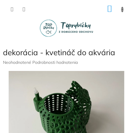
Prejsť
NÁKU
na
obsah
KOŠÍK
dekorácia - kvetináč do akvária
Priemerné
Neohodnotené
Podrobnosti hodnotenia
hodnotenie
produktu
je
0,0
z
5
hviezdičiek.