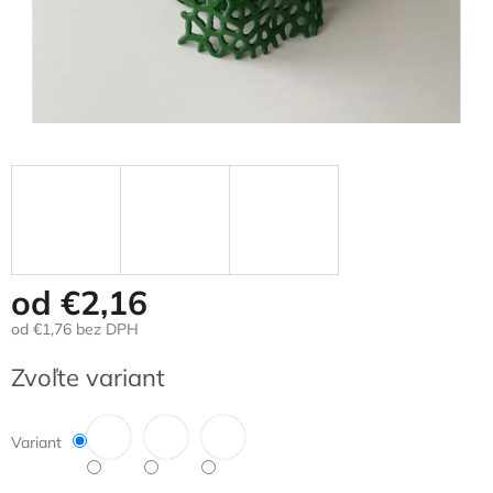
od
€2,16
od
€1,76
bez DPH
Jednotková
Zvoľte variant
cena:
Variant