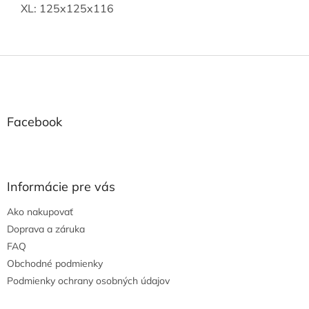
XL: 125x125x116
Z
á
p
ä
t
Facebook
i
e
Informácie pre vás
Ako nakupovať
Doprava a záruka
FAQ
Obchodné podmienky
Podmienky ochrany osobných údajov