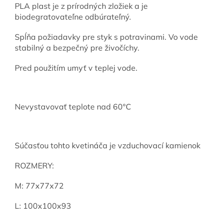
PLA plast je z prírodných zložiek a je
biodegratovateľne odbúrateľný.
Spĺňa požiadavky pre styk s potravinami. Vo vode
stabilný a bezpečný pre živočíchy.
Pred použitím umyť v teplej vode.
Nevystavovať teplote nad 60
°C
Súčasťou tohto kvetináča je vzduchovací kamienok
ROZMERY:
M: 77x77x72
L: 100x100x93