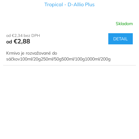
Tropical - D-Allio Plus
Skladom
Priemerné
hodnotenie
od €2,34 bez DPH
produktu
DETAIL
€2,88
od
je
5,0
Krmivo je rozvažované do
z
sáčkov100ml/20g250ml/50g500ml/100g1000ml/200g
5
hviezdičiek.