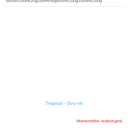
sáčkov100ml/20g250ml/50g500ml/100g1000ml/200g
Tropical - Ovo-vit
Momentálne nedostupné