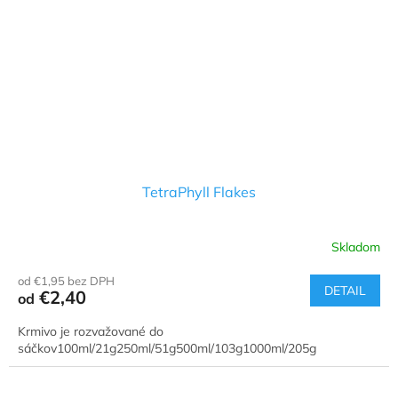
TetraPhyll Flakes
Skladom
od €1,95 bez DPH
DETAIL
€2,40
od
Krmivo je rozvažované do
sáčkov100ml/21g250ml/51g500ml/103g1000ml/205g