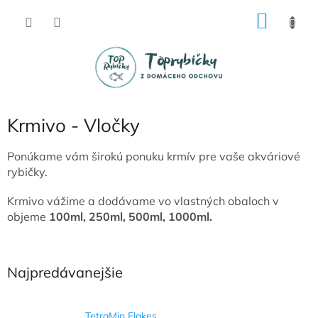
Prejsť
NÁKU
na
obsah
KOŠÍK
Krmivo - Vločky
Ponúkame vám širokú ponuku krmív pre vaše akváriové
rybičky.
Krmivo vážime a dodávame vo vlastných obaloch v
objeme
100ml, 250ml, 500ml, 1000ml.
Najpredávanejšie
TetraMin Flakes