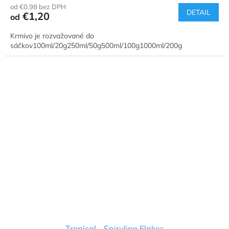
od €0,98 bez DPH
DETAIL
€1,20
od
Krmivo je rozvažované do
sáčkov100ml/20g250ml/50g500ml/100g1000ml/200g
Tropical - Spirulina Flakes