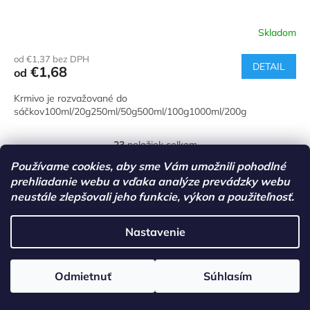
Skladom
od €1,37 bez DPH
DETAIL
€1,68
od
Krmivo je rozvažované do
sáčkov100ml/20g250ml/50g500ml/100g1000ml/200g
23
položiek celkom
O
v
Používame cookies, aby sme Vám umožnili pohodlné
l
Z
prehliadanie webu a vďaka analýze prevádzky webu
á
á
neustále zlepšovali jeho funkcie, výkon a použiteľnosť.
d
p
a
ä
c
Nastavenie
t
Facebook
i
i
e
e
p
Odmietnuť
Súhlasím
r
v
Informácie pre vás
k