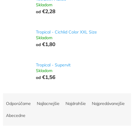
Skladom
€2,28
od
Tropical - Cichlid Color XXL Size
Skladom
€1,80
od
Tropical - Supervit
Skladom
€1,56
od
R
a
Odporúčame
Najlacnejšie
Najdrahšie
Najpredávanejšie
d
e
Abecedne
n
i