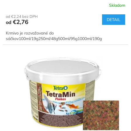
Skladom
od €2,24 bez DPH
DETAIL
€2,76
od
Krmivo je rozvažované do
sáčkov100ml/19g250ml/48g500ml/95g1000ml/190g