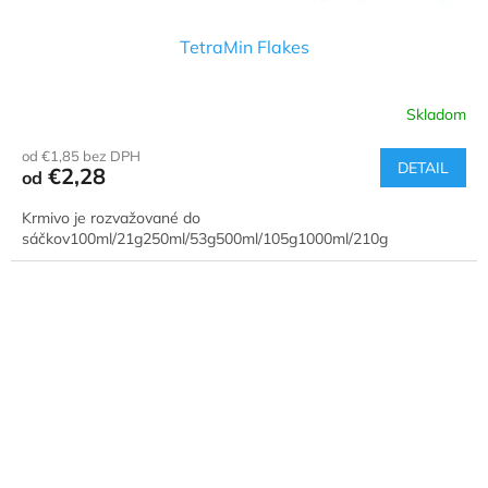
TetraMin Flakes
Skladom
od €1,85 bez DPH
DETAIL
€2,28
od
Krmivo je rozvažované do
sáčkov100ml/21g250ml/53g500ml/105g1000ml/210g