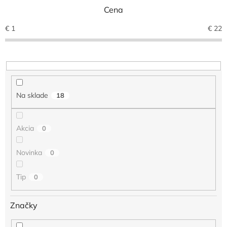
e
Cena
p
r
€
1
€
22
o
d
u
k
t
o
Na sklade
18
v
Akcia
0
Novinka
0
Tip
0
Značky