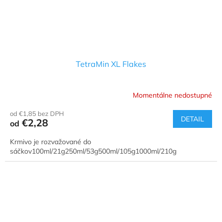
TetraMin XL Flakes
Momentálne nedostupné
od €1,85 bez DPH
DETAIL
€2,28
od
Krmivo je rozvažované do
sáčkov100ml/21g250ml/53g500ml/105g1000ml/210g