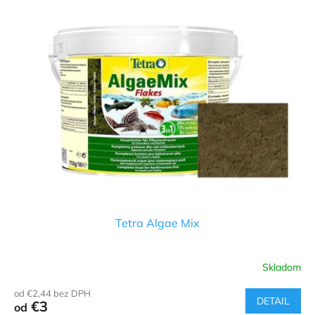
ý
p
i
s
p
r
o
d
u
k
t
o
v
Tetra Algae Mix
Skladom
od €2,44 bez DPH
DETAIL
€3
od