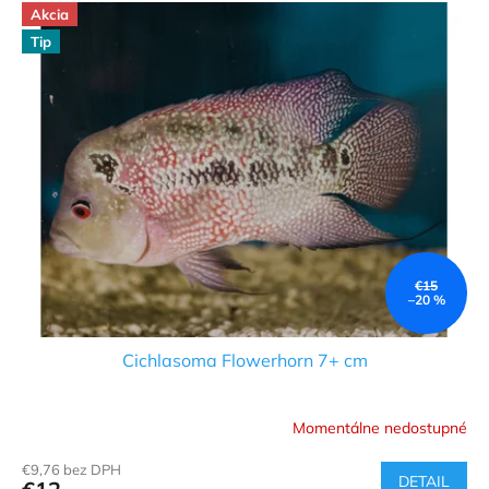
Akcia
Tip
€15
–20 %
Cichlasoma Flowerhorn 7+ cm
Momentálne nedostupné
€9,76 bez DPH
DETAIL