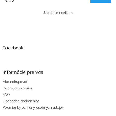
€12
3
položiek celkom
O
v
l
Z
á
á
d
p
a
ä
c
t
Facebook
i
i
e
e
p
r
v
Informácie pre vás
k
y
Ako nakupovať
v
Doprava a záruka
ý
p
FAQ
i
Obchodné podmienky
s
Podmienky ochrany osobných údajov
u