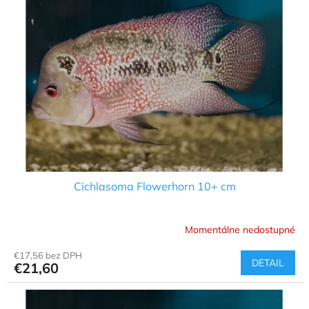
i
s
p
r
o
d
u
k
t
o
v
Cichlasoma Flowerhorn 10+ cm
Momentálne nedostupné
€17,56 bez DPH
DETAIL
€21,60