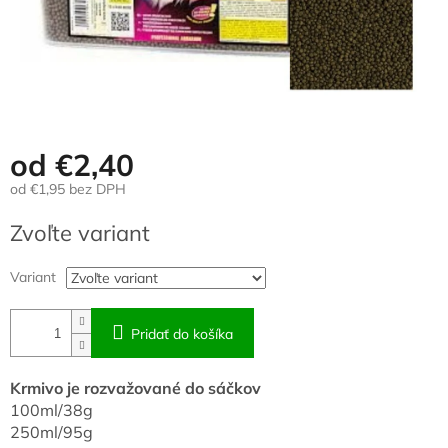
od
€2,40
od
€1,95
bez DPH
Jednotková
Zvoľte variant
cena:
Variant
Pridať do košíka
Krmivo je rozvažované do sáčkov
100ml/38g
250ml/95g