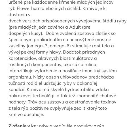
určené pre každodenné kŕmenie mladých jedincov
rýb Flowerhorn alebo iných cichlíd. Krmivo je k
dostaniu v
dvoch verziách prispôsobených vývojovému štádiu ryby
(pre mladých jednicového) a Adult (pre
dospelých kusy). Dobre zvolená zostava zložiek so
špeciálnym prihliadnutím na nenasýtené mastné
kyseliny (omega-3, omega-6) stimuluje rast tela a
vývoj peknej formy hlavy. Dodatok prírodných
karotenoidov, aktívnych biostimulátorov a
rastlinných komponentov, ako sú spirulina,
intenzifikuje vyfarbenie a posiľňuje imunitný systém
organizmu. Nízky obsah uhľovodanov predchádza
tučnosti rodidiel udržujúc ryby v dokonalej
kondícii. Krmivo má skvelú hydrostabilitu vďaka
pokrokovej technológii a taktiež znamenité chuťové
hodnoty. Tráviacu sústavu a odstraňovanie toxínov
z tela rýb pozitívne ovplyvňuje zeolit ktorý toto
krmivo obsahuje.
Zloženie v kg:
ryby a vedľajšie produkty z rýb,