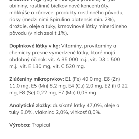
obilniny, rastlinné bielkovinové koncentráty,
mäkkýše a kôrovce, produkty rastlinného pôvodu,
riasy (medzi nimi Spirulina platensis min. 2%),
droždie, oleje a tuky, krmovinové látky minerálneho
pôvodu (v nich zeolit 1%).
Doplnkové látky v kg:
Vitamíny, provitamíny a
chemicky presne vymedzené látky, ktoré majú
obdobný účinok: vit. A 35 000 m.j., vit. D3 1 500
m.j., vit. E 130 mg, vit. C 520 mg.
Zlúčeniny mikroprvkov:
E1 (Fe) 40,0 mg, E6 (Zn)
11,0 mg, E5 (Mn) 8,2 mg, E4 (Cu) 2,0 mg, E2 (I) 0,22
mg, E8 (Se) 0,22 mg, E7 (Mo) 0,05 mg.
Analytické zložky:
dusíkaté látky 47,0%, oleje a
tuky 8,0%, vláknina 2,0%, vlhkosť 8,0%.
Výrobca:
Tropical