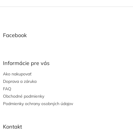
Z
á
p
ä
t
Facebook
i
e
Informácie pre vás
Ako nakupovať
Doprava a záruka
FAQ
Obchodné podmienky
Podmienky ochrany osobných údajov
Kontakt