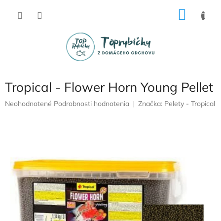
Prejsť
NÁKU
na
obsah
KOŠÍK
Tropical - Flower Horn Young Pellet
Priemerné
Neohodnotené
Podrobnosti hodnotenia
Značka:
Pelety - Tropical
hodnotenie
produktu
je
0,0
z
5
hviezdičiek.