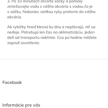
3. Po 10 minútach otvorte sáčky a pomaly
zmiešavajte vodu z vášho akvária s vodou čo je
v sáčku. Nakoniec sieťkou ryby prelovte do vášho
akvária.
Ak rybičky hneď klesnú ku dnu a neplávajú, nič sa
nedeje. Potrebujú len čas na aklimatizáciu. Jeden
deň od transportu nekŕmte. Cca po hodine môžete
zapnúť osvetlenie.
Z
á
p
ä
t
Facebook
i
e
Informácie pre vás