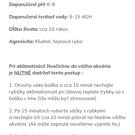
Doporučené pH:
6-8
Doporučená tvrdosť vody:
5-15 dGH
Dĺžka života:
cca 10 rokov
Agresivita:
Kľudná, hejnová ryba
Pri aklimatizácií živočíchov do vášho akvária
je
NUTNÉ
dodržať tento postup :
1. Otvorte veko balíka a cca 15 minút nechajte
rybičky aklimatizovať pri izbovej teplote (rybky sú v
balíku v tme čiže môžu byť stresované)
2. Po 15 minútach vyberte sáčky s rybkami
a nechajte ich cca 10 minút plávať na hladine vášho
akvária. (Ak máte zapnuté osvetlenie vypnite ho.)