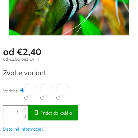
od
€2,40
od
€1,95
bez DPH
Jednotková
Zvoľte variant
cena:
Variant
Pridať do košíka
Detailné informácie