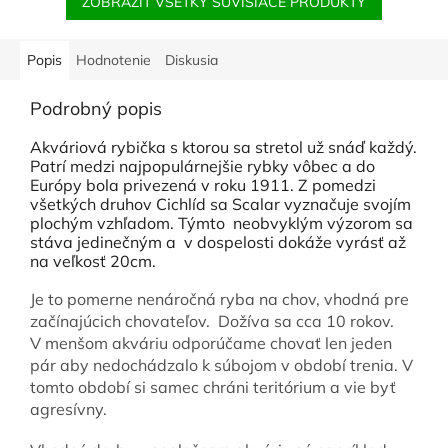
ZOBRAZIŤ VŠETKY SÚVISIACE PRODUKTY
Popis
Hodnotenie
Diskusia
Podrobný popis
Akváriová rybička s ktorou sa stretol už snáď každý.
Patrí medzi najpopulárnejšie rybky vôbec a do
Európy bola privezená v roku 1911. Z pomedzi
všetkých druhov Cichlíd sa Scalar vyznačuje svojím
plochým vzhľadom. Týmto neobvyklým výzorom sa
stáva jedinečným a v dospelosti dokáže vyrásť až
na veľkosť 20cm.
Je to pomerne nenáročná ryba na chov, vhodná pre
začínajúcich chovateľov. Dožíva sa cca 10 rokov.
V menšom akváriu odporúčame chovať len jeden
pár aby nedochádzalo k súbojom v období trenia. V
tomto období si samec chráni teritórium a vie byť
agresívny.