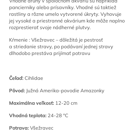
Vhodné druhy v spoločnom akváriu sú napríklad
pancierniky alebo prísavníky. Vhodné sú taktiež
rastliny a rôzne umelo vytvorené úkryty. Vyhovuje
jej vysoké a priestranné akvárium kde môže naplno
rozprestierať svoje nádherné plutvy.
Kŕmenie : Všežravec – dôležitá je pestrosť
a striedanie stravy, po podávaní jednej stravy
dlhodobo prestáva prijímať potravu
Čeľaď:
Cihlidae
Pôvod:
Južná Amerika-povodie Amazonky
Maximálna veľkosť:
12-20 cm
Vhodná teplota:
24-28 °C
Potrava:
Všežravec