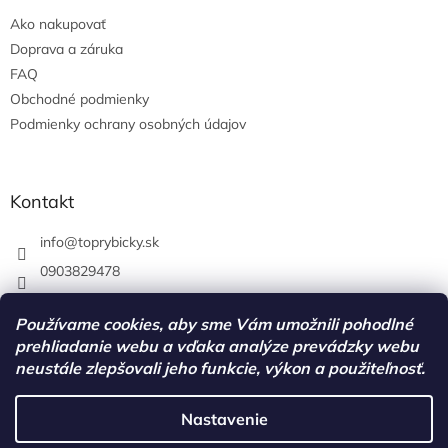
Ako nakupovať
Doprava a záruka
FAQ
Obchodné podmienky
Podmienky ochrany osobných údajov
Kontakt
info
@
toprybicky.sk
0903829478
Facebook
Používame cookies, aby sme Vám umožnili pohodlné
toprybicky.sk
prehliadanie webu a vďaka analýze prevádzky webu
neustále zlepšovali jeho funkcie, výkon a použiteľnosť.
Nastavenie