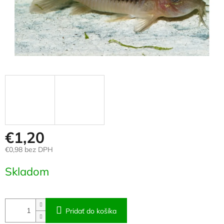
€1,20
€0,98 bez DPH
Jednotková
Skladom
cena:
Pridať do košíka