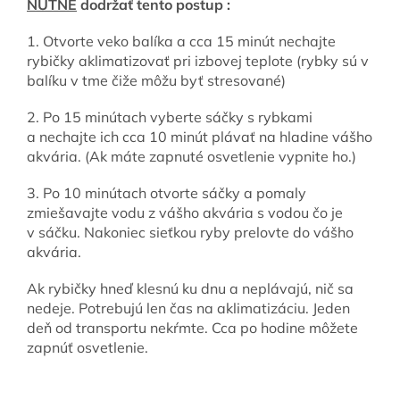
NUTNÉ
dodržať tento postup :
1. Otvorte veko balíka a cca 15 minút nechajte
rybičky aklimatizovať pri izbovej teplote (rybky sú v
balíku v tme čiže môžu byť stresované)
2. Po 15 minútach vyberte sáčky s rybkami
a nechajte ich cca 10 minút plávať na hladine vášho
akvária. (Ak máte zapnuté osvetlenie vypnite ho.)
3. Po 10 minútach otvorte sáčky a pomaly
zmiešavajte vodu z vášho akvária s vodou čo je
v sáčku. Nakoniec sieťkou ryby prelovte do vášho
akvária.
Ak rybičky hneď klesnú ku dnu a neplávajú, nič sa
nedeje. Potrebujú len čas na aklimatizáciu. Jeden
deň od transportu nekŕmte. Cca po hodine môžete
zapnúť osvetlenie.