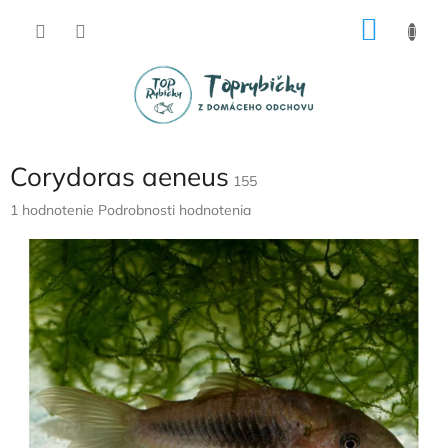
Prejsť
NÁKU
na
obsah
KOŠÍK
Corydoras aeneus
155
Priemerné
1 hodnotenie
Podrobnosti hodnotenia
hodnotenie
produktu
je
5,0
z
5
hviezdičiek.