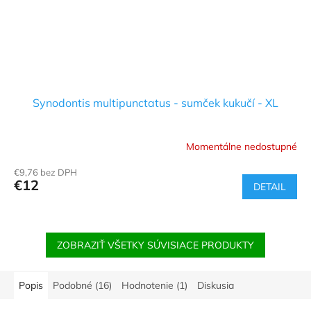
Synodontis multipunctatus - sumček kukučí - XL
Momentálne nedostupné
€9,76 bez DPH
€12
DETAIL
ZOBRAZIŤ VŠETKY SÚVISIACE PRODUKTY
Popis
Podobné (16)
Hodnotenie (1)
Diskusia