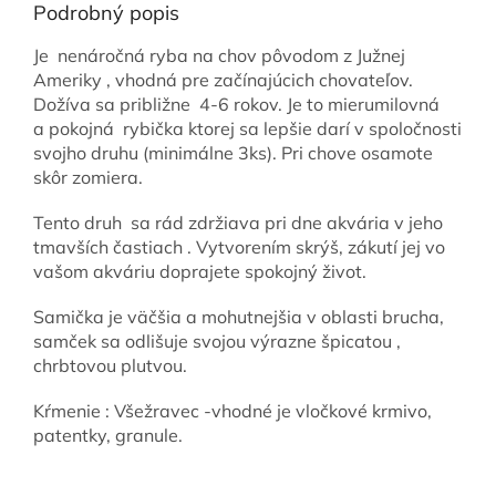
Podrobný popis
Je nenáročná ryba na chov pôvodom z Južnej
Ameriky , vhodná pre začínajúcich chovateľov.
Dožíva sa približne 4-6 rokov. Je to mierumilovná
a pokojná rybička ktorej sa lepšie darí v spoločnosti
svojho druhu (minimálne 3ks).
Pri chove osamote
skôr zomiera.
Tento druh sa rád zdržiava pri dne akvária v jeho
tmavších častiach . Vytvorením skrýš, zákutí jej vo
vašom akváriu doprajete spokojný život.
Samička je väčšia a mohutnejšia v oblasti brucha,
samček sa odlišuje svojou výrazne špicatou ,
chrbtovou plutvou.
Kŕmenie : Všežravec -vhodné je vločkové krmivo,
patentky, granule.