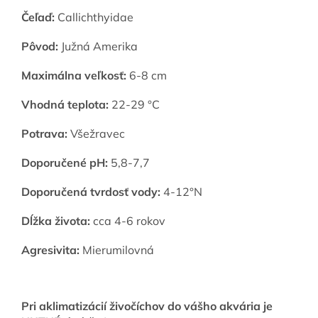
Čeľaď:
Callichthyidae
Pôvod:
Južná Amerika
Maximálna veľkosť:
6-8 cm
Vhodná teplota:
22-29 °C
Potrava:
Všežravec
Doporučené pH:
5,8-7,7
Doporučená tvrdosť vody:
4-12°N
Dĺžka života:
cca 4-6 rokov
Agresivita:
Mierumilovná
Pri aklimatizácií živočíchov do vášho akvária je