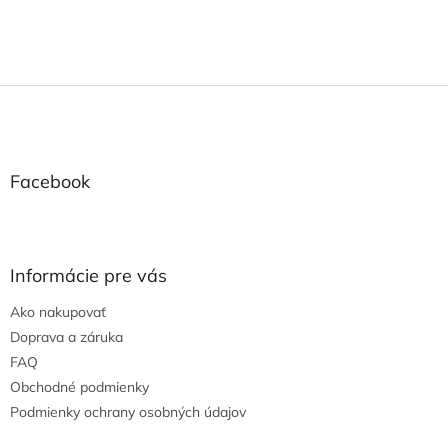
Z
á
p
ä
t
Facebook
i
e
Informácie pre vás
Ako nakupovať
Doprava a záruka
FAQ
Obchodné podmienky
Podmienky ochrany osobných údajov