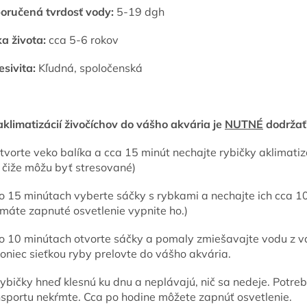
oručená tvrdosť vody:
5-19 dgh
ka života:
cca 5-6 rokov
esivita:
Kľudná, spoločenská
aklimatizácií živočíchov do vášho akvária je
NUTNÉ
dodržať 
tvorte veko balíka a cca 15 minút nechajte rybičky aklimatizo
 čiže môžu byť stresované)
Po 15 minútach vyberte sáčky s rybkami a nechajte ich cca 1
 máte zapnuté osvetlenie vypnite ho.)
Po 10 minútach otvorte sáčky a pomaly zmiešavajte vodu z vá
oniec sieťkou ryby prelovte do vášho akvária.
ybičky hneď klesnú ku dnu a neplávajú, nič sa nedeje. Potreb
nsportu nekŕmte. Cca po hodine môžete zapnúť osvetlenie.