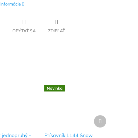
 informácie
OPÝTAŤ SA
ZDIEĽAŤ
Novinka
Ďalší
produkt
k jednopruhý -
Prísavník L144 Snow