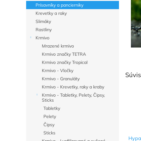
Prísavníky a pancierniky
Krevetky a raky
Slimáky
Rastliny
Krmivo
Mrazené krmivo
Krmivo značky TETRA
Krmivo značky Tropical
Krmivo - Vločky
Súvis
Krmivo - Granuláty
Krmivo - Krevetky, raky a kraby
Krmivo - Tabletky, Pelety, Čipsy,
Sticks
Tabletky
Pelety
Čipsy
Sticks
Hypa