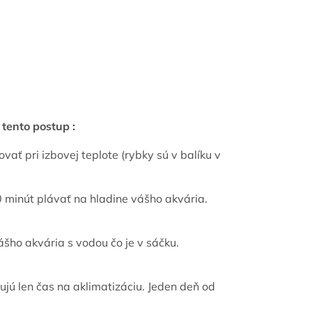
tento postup :
vať pri izbovej teplote (rybky sú v balíku v
0 minút plávať na hladine vášho akvária.
šho akvária s vodou čo je v sáčku.
ujú len čas na aklimatizáciu. Jeden deň od