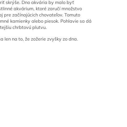
riť skrýše. Dno akvária by malo byť
tlinné akvárium, ktoré zaručí množstvo
aj pre začínajúcich chovateľov. Tomuto
mné kamienky alebo piesok. Pohlavie sa dá
atejšiu chrbtovú plutvu.
a len na to, že zožerie zvyšky zo dna.