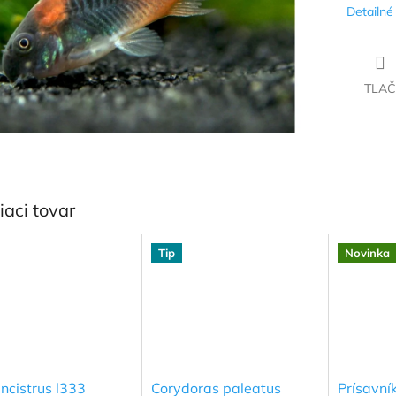
Detailné
TLAČ
iaci tovar
Tip
Novinka
ncistrus l333
Corydoras paleatus
Prísavní