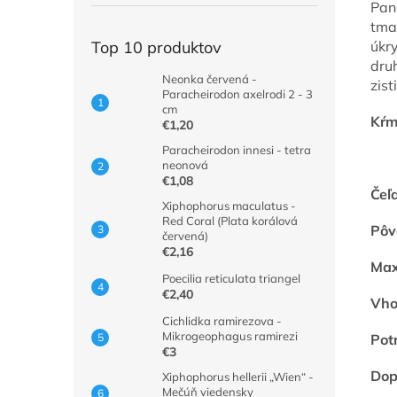
Pan
tma
úkr
Top 10 produktov
dru
Neonka červená -
zist
Paracheirodon axelrodi 2 - 3
cm
Kŕm
€1,20
Paracheirodon innesi - tetra
neonová
€1,08
Čeľ
Xiphophorus maculatus -
Red Coral (Plata korálová
Pôv
červená)
€2,16
Max
Poecilia reticulata triangel
€2,40
Vho
Cichlidka ramirezova -
Mikrogeophagus ramirezi
Pot
€3
Dop
Xiphophorus hellerii „Wien“ -
Mečúň viedensky