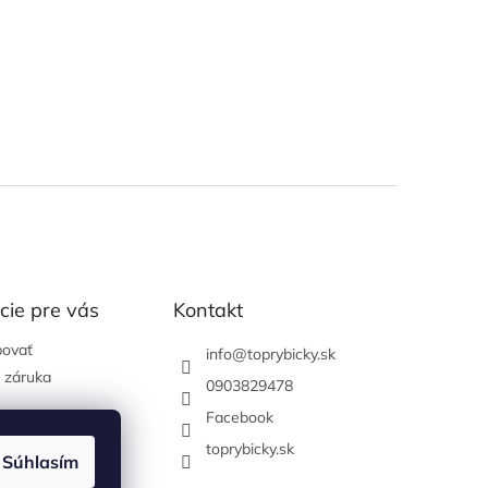
cie pre vás
Kontakt
ovať
info
@
toprybicky.sk
 záruka
0903829478
Facebook
 podmienky
toprybicky.sk
 ochrany
Súhlasím
údajov