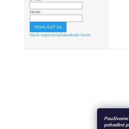
Heslo
PRIHLÁSIŤ SA
Nová registrácia
Zabudnuté heslo
Z
á
p
ä
t
i
e
Používame 
pohodlné p