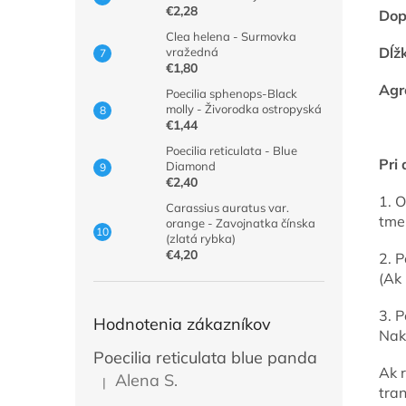
€2,28
Dop
Clea helena - Surmovka
Dĺž
vražedná
€1,80
Agr
Poecilia sphenops-Black
molly - Živorodka ostropyská
€1,44
Poecilia reticulata - Blue
Pri 
Diamond
€2,40
1. O
Carassius auratus var.
tme
orange - Zavojnatka čínska
(zlatá rybka)
€4,20
2. 
(Ak
3. 
Hodnotenia zákazníkov
Nak
Poecilia reticulata blue panda
Ak r
Alena S.
|
Hodnotenie produktu je 5 z 5 hviezdičiek.
tra