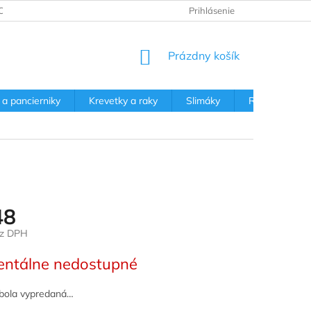
ODNÉ PODMIENKY
PODMIENKY OCHRANY OSOBNÝCH ÚDAJOV
Prihlásenie
NÁKUPNÝ
Prázdny košík
KOŠÍK
 a pancierniky
Krevetky a raky
Slimáky
Rastliny
48
ez DPH
ová
ntálne nedostupné
bola vypredaná…