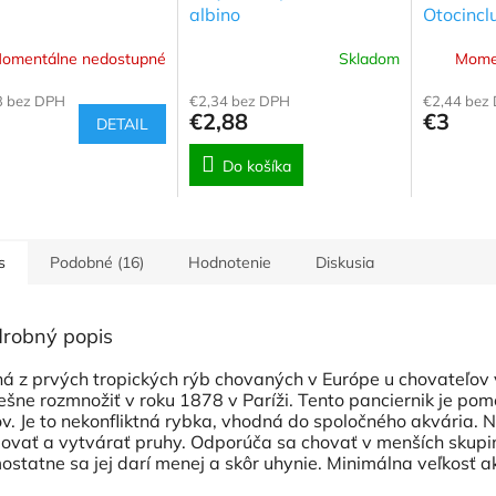
albino
Otocinclu
omentálne nedostupné
Skladom
Mome
3 bez DPH
€2,34 bez DPH
€2,44 bez
€2,88
€3
DETAIL
Do košíka
s
Podobné (16)
Hodnotenie
Diskusia
robný popis
ná z prvých tropických rýb chovaných v Európe u chovateľov v
ešne rozmnožiť v roku 1878 v Paríži. Tento panciernik je po
ov. Je to nekonfliktná rybka, vhodná do spoločného akvária. 
jovať a vytvárať pruhy. Odporúča sa chovať v menších skupin
statne sa jej darí menej a skôr uhynie. Minimálna veľkosť ak