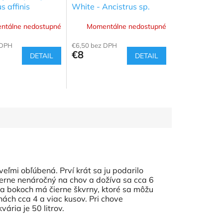
s affinis
White - Ancistrus sp.
ntálne nedostupné
Momentálne nedostupné
 DPH
€6,50 bez DPH
€8
DETAIL
DETAIL
eľmi obľúbená. Prví krát sa ju podarilo
merne nenáročný na chov a dožíva sa cca 6
Na bokoch má čierne škvrny, ktoré sa môžu
ách cca 4 a viac kusov. Pri chove
vária je 50 litrov.