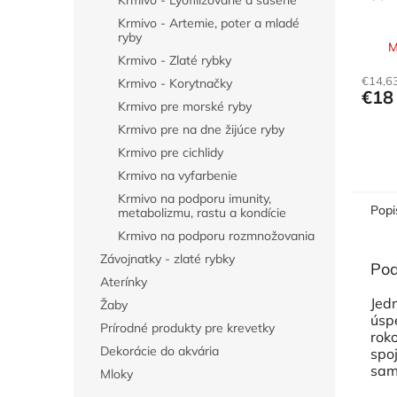
Krmivo - Lyofilizované a sušené
Krmivo - Artemie, poter a mladé
ryby
M
Krmivo - Zlaté rybky
€14,6
Krmivo - Korytnačky
€18
Krmivo pre morské ryby
Krmivo pre na dne žijúce ryby
Krmivo pre cichlidy
Krmivo na vyfarbenie
Krmivo na podporu imunity,
Popi
metabolizmu, rastu a kondície
Krmivo na podporu rozmnožovania
Závojnatky - zlaté rybky
Pod
Aterínky
Jed
Žaby
úsp
Prírodné produkty pre krevetky
rok
Dekorácie do akvária
spo
samo
Mloky