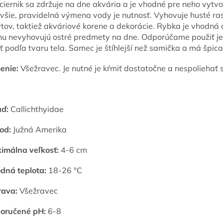
ciernik sa zdržuje na dne akvária a je vhodné pre neho vytvo
všie, pravidelná výmena vody je nutnosť. Vyhovuje husté ras
ytov, taktiež akváriové korene a dekorácie. Rybka je vhodná 
hu nevyhovujú ostré predmety na dne. Odporúčame použiť je
iť podľa tvaru tela. Samec je štíhlejší než samička a má špic
enie:
Všežravec. Je nutné je kŕmiť dostatočne a nespoliehať s
aď:
Callichthyidae
od:
Južná Amerika
imálna veľkosť:
4-6 cm
dná teplota:
18-26 °C
rava:
Všežravec
oručené pH:
6-8