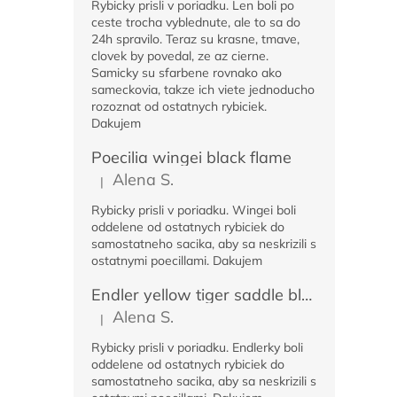
Rybicky prisli v poriadku. Len boli po
ceste trocha vyblednute, ale to sa do
24h spravilo. Teraz su krasne, tmave,
clovek by povedal, ze az cierne.
Samicky su sfarbene rovnako ako
sameckovia, takze ich viete jednoducho
rozoznat od ostatnych rybiciek.
Dakujem
Poecilia wingei black flame
Alena S.
|
Hodnotenie produktu je 5 z 5 hviezdičiek.
Rybicky prisli v poriadku. Wingei boli
oddelene od ostatnych rybiciek do
samostatneho sacika, aby sa neskrizili s
ostatnymi poecillami. Dakujem
Endler yellow tiger saddle black
Alena S.
|
Hodnotenie produktu je 5 z 5 hviezdičiek.
Rybicky prisli v poriadku. Endlerky boli
oddelene od ostatnych rybiciek do
samostatneho sacika, aby sa neskrizili s