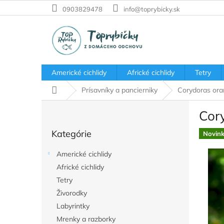
Prejsť
0903829478
info@toprybicky.sk
na
obsah
Americké cichlidy
Africké cichlidy
Tetry
Domov
Prísavníky a pancierniky
Corydoras ora
B
Cor
o
Preskočiť
č
Kategórie
kategórie
Novin
n
ý
Americké cichlidy
p
Africké cichlidy
a
Tetry
n
e
Živorodky
l
Labyrintky
Mrenky a razborky